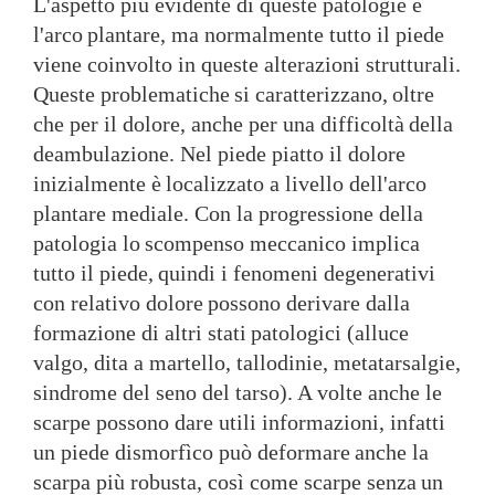
L'as
petto più evidente di queste patologie è
l'arco
plantare, ma normalmente tutto il piede
viene coinv
olto in queste alterazioni strutturali.
Queste problematiche
si caratterizzano,
oltre
che per il dolore, anche per una difficoltà
della
deambulazione
. Nel piede piatto il dolore
inizialmente è
localizzato a livello dell'arco
plantare mediale
. Con la progressione della
patologia lo
scompenso meccanico implica
tutto il piede,
quindi i fenomeni degenerativi
con relativo dolore
possono derivare dalla
formazione di altri stati
patologici (alluce
valgo, dita a martello, tallodin
ie, metatarsalgie,
sindrome del seno del tarso).
A volte anche le
scarpe possono dare utili informaz
ioni, infatti
un piede dismorfìco può deformare
anche la
scarpa più robusta, così come scarpe senza
un