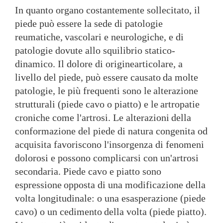
In quanto organo costantemente sollecitato, il
pied
e può essere la sede di patologie
reumatiche,
vascolari e neurologiche, e di
patologie dovute all
o squilibrio statico-
dinamico. Il dolore di origine
articolare, a
livello del piede, può essere causato
da molte
patologie, le più frequenti sono le
alterazione
strutturali (piede cavo o piatto) e le
artropatie
croniche come l'artrosi. Le alterazioni
della
conformazione del piede di natura congenita o
d
acquisita favoriscono l'insorgenza di fenomeni
dolorosi e possono complicarsi con un'artrosi
secon
daria. Piede cavo e piatto sono
espressione
opposta di una modificazione della
volta longitudin
ale: o una esasperazione (piede
cavo) o un cedimento
della volta (piede piatto).