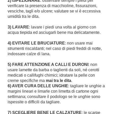
2) ISPEZIONARE
: osservare sempre i piedi per
verificare la presenza di macchioline, fissurazioni,
vesciche, tagli e/o ulcere; valutare se vi è eccessiva
umidità tra le dita.
3) LAVARE
: lavare i piedi una volta al giorno con
acqua tiepida ed asciugarli bene ma delicatamente.
4) EVITARE LE BRUCIATURE
: non usare mai
strumenti riscaldanti; nel caso di piedi freddi di notte,
indossare calze di lana.
5) FARE ATTENZIONE A CALLI E DURONI
: non
usare lamette da barba o taglienti da soli, né cerotti
medicati o callifughi chimici; idratare la pelle con
creme specifiche ma
mai tra le dita
.
6) AVER CURA DELLE UNGHIE
: tagliare le unghie a
margini lineari e limarle con limetta di cartone ogni
settimana; consultare il podologo se le unghie sono
ispessite o difficili da tagliare.
7) SCEGLIERE BENE LE CALZATURE
: le scarpe