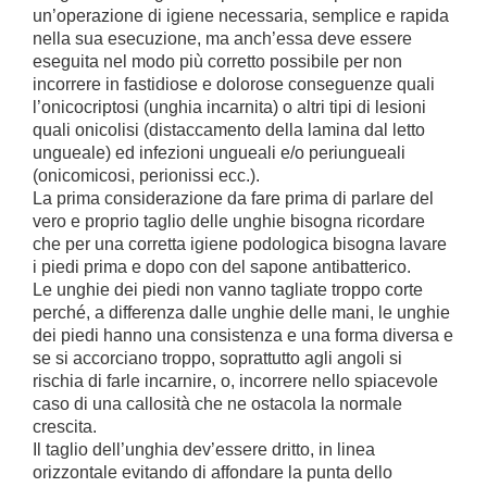
un’operazione di igiene necessaria, semplice e rapida
nella sua esecuzione, ma anch’essa deve essere
eseguita nel modo più corretto possibile per non
incorrere in fastidiose e dolorose conseguenze quali
l’onicocriptosi (unghia incarnita) o altri tipi di lesioni
quali onicolisi (distaccamento della lamina dal letto
ungueale) ed infezioni ungueali e/o periungueali
(onicomicosi, perionissi ecc.).
La prima considerazione da fare prima di parlare del
vero e proprio taglio delle unghie bisogna ricordare
che per una corretta igiene podologica bisogna lavare
i piedi prima e dopo con del sapone antibatterico.
Le unghie dei piedi non vanno tagliate troppo corte
perché, a differenza dalle unghie delle mani, le unghie
dei piedi hanno una consistenza e una forma diversa e
se si accorciano troppo, soprattutto agli angoli si
rischia di farle incarnire, o, incorrere nello spiacevole
caso di una callosità che ne ostacola la normale
crescita.
Il taglio dell’unghia dev’essere dritto, in linea
orizzontale evitando di affondare la punta dello